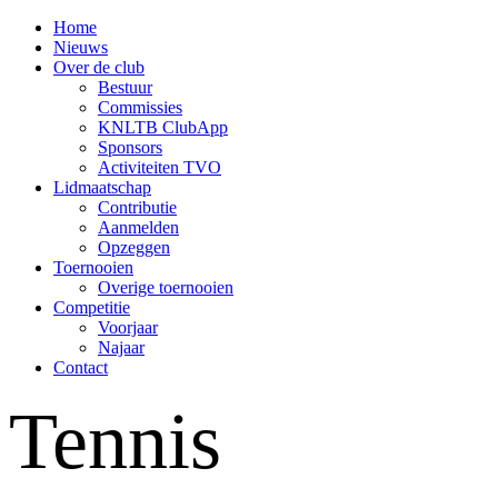
Home
Nieuws
Over de club
Bestuur
Commissies
KNLTB ClubApp
Sponsors
Activiteiten TVO
Lidmaatschap
Contributie
Aanmelden
Opzeggen
Toernooien
Overige toernooien
Competitie
Voorjaar
Najaar
Contact
Tennis