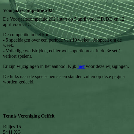
Voorjaarscompetitie 2024
De Voorjaarscompetitie 2024 start op 5 april voor HD/DD en 12
april voor GD.
De competitie in het kort:
- 5 speeldagen over een periode van 10 weken. Je speelt om de
week.
- Volledige wedstrijden, echter wel supertiebreak in de 3e set (=
verkort spelen).
Er zijn wijzigingen in het aanbod. Kijk
hier
voor deze wijzigingen.
De links naar de speelschema's en standen zullen op deze pagina
worden gedeeld.
Tennis Vereniging Oeffelt
Rijtjes 15
5441 XG