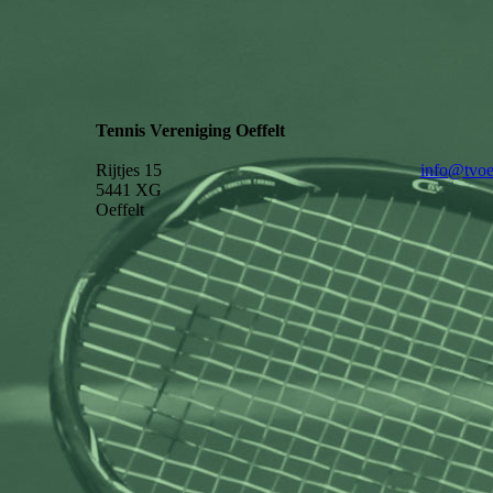
Tennis Vereniging Oeffelt
Rijtjes 15
info@tvoef
5441 XG
Oeffelt