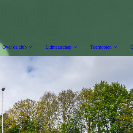
Over de club
Lidmaatschap
Toernooien
C