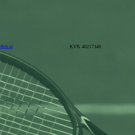
felt.nl
KVK 40217340